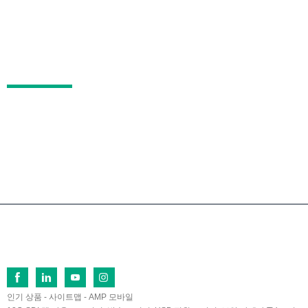
품질 테스트 프로세스
인증
판매 후 서비스
자주 묻는 질문
연락하다
중국 푸젠성 장저우시 란톈 경제개발구 푸치북로
26번지, 우편번호 363005
0086-596-2109323/2109661
sales@lilliput.com
© 저작권 - 1993-2026 LILLIPUT : 모든 권리 보유.
인기 상품
-
사이트맵
-
AMP 모바일