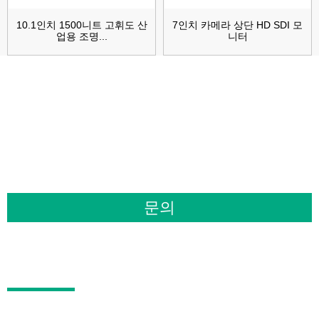
10.1인치 1500니트 고휘도 산
7인치 카메라 상단 HD SDI 모
업용 조명...
니터
제품 또는 가격표에 대한 문의 사항은 이
메일을 남겨주시면 24시간 이내에 연락
드리겠습니다.
문의
제품