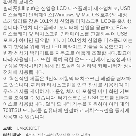
활용해 보세요.
릴리풋(Lilliput)은 산업용 LCD 디스플레이 제조업체로, USB
디스플레이 인터페이스(Windows 및 Mac OS 호환)와 내장
스케일러를 갖춘 10.1인치 산업용 터치스크린 LCD를 출시했
습니다. 7인치 디스플레이 모니터에 전원을 공급하고 PC와
디스플레이 및 터치스크린 인터페이스를 연결하는 데 USB
포트가 하나만 필요합니다. 이 10.1인치 산업용 디스플레이는
밝기 향상을 위해 최신 LED 백라이트 기술을 적용했으며, 주
변광 센서가 백라이트를 자동으로 어둡게 조절합니다.
필요에
따라 사용됩니다. 또한, 특히 극한 온도 조건에서 안정성과 내
구성을 향상시키기 위해 칩 모놀리식 세라믹 커패시터가 장치
전체에 사용됩니다.
이 혁신적인 제품은 4선식 저항막 터치스크린 패널을 탑재하
고 있습니다. 편리한 터치스크린을 입력 장치로 사용하여 마
우스 커서를 제어하거나 운영 체제에 포함된 미니 화면 키보
드를 조작할 수 있습니다. 터치스크린은 USB 포트를 인터페
이스로 사용합니다. 멀티 모니터 기능을 지원하여 여러 대의
708TSU 모니터를 컴퓨터에 연결하고 터치스크린을 동시에
사용할 수 있습니다.
모델:
UM-1010/C/T
터치 패널:
4선식 저항 부하 (5선식은 선택 사항)