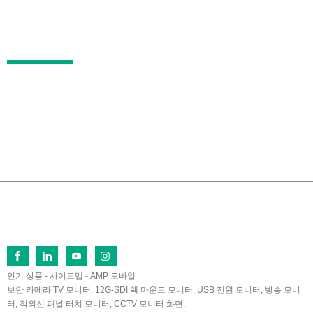
판매 후 서비스
자주 묻는 질문
연락하다
중국 푸젠성 장저우시 란톈 경제개발구 푸치북로
26번지, 우편번호 363005
0086-596-2109323/2109661
sales@lilliput.com
© 저작권 - 1993-2026 LILLIPUT : 모든 권리 보유.
인기 상품
-
사이트맵
-
AMP 모바일
보안 카메라 TV 모니터
,
12G-SDI 랙 마운트 모니터
,
USB 전원 모니터
,
방송 모니
터
,
적외선 패널 터치 모니터
,
CCTV 모니터 화면
,