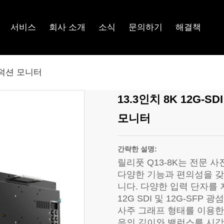
서비스
회사 소개
소식
문의하기
해결책
로덕션 모니터
13.3인치 8K 12G-S
모니터
간략한 설명:
릴리풋 Q13-8K는 전문 
다양한 기능과 편의성을 
니다. 다양한 입력 단자를
12G SDI 및 12G-SFP
사주 그래프 형태를 이용한
음의 깊이와 밸런스를 시각