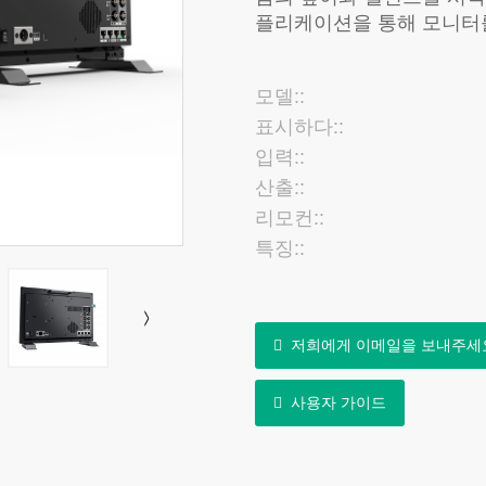
플리케이션을 통해 모니터를
모델::
표시하다::
입력::
산출::
리모컨::
특징::
저희에게 이메일을 보내주세
사용자 가이드