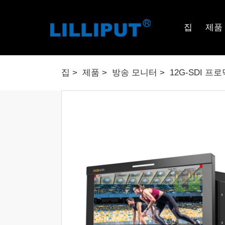
집
제품
집
제품
방송 모니터
12G-SDI 프