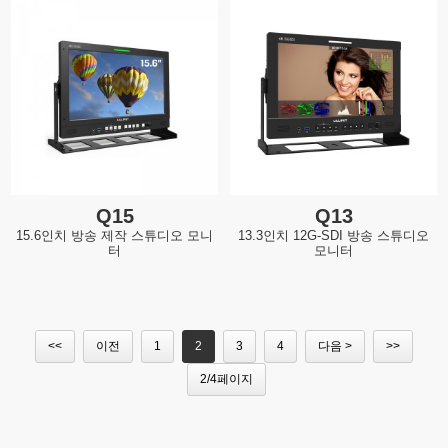
Q15
Q13
15.6인치 방송 제작 스튜디오 모니
13.3인치 12G-SDI 방송 스튜디오
터
모니터
<<
이전
1
2
3
4
다음 >
>>
2/4페이지