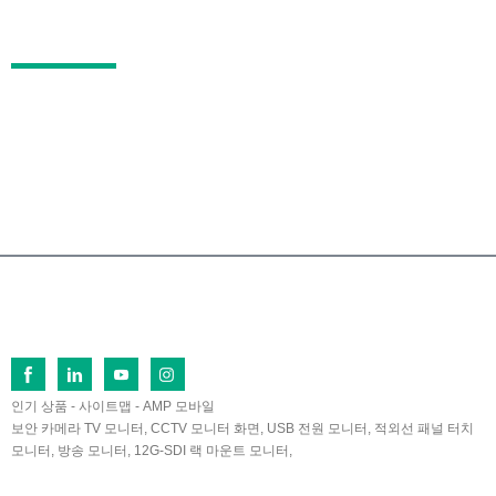
자주 묻는 질문
연락하다
중국 푸젠성 장저우시 란톈 경제개발구 푸치북로
26번지, 우편번호 363005
0086-596-2109323/2109661
sales@lilliput.com
© 저작권 - 1993-2026 LILLIPUT : 모든 권리 보유.
인기 상품
-
사이트맵
-
AMP 모바일
보안 카메라 TV 모니터
,
CCTV 모니터 화면
,
USB 전원 모니터
,
적외선 패널 터치
모니터
,
방송 모니터
,
12G-SDI 랙 마운트 모니터
,